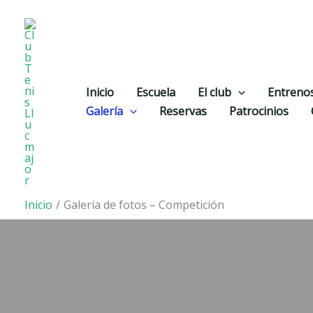
Ir
al
contenido
Inicio
Escuela
El club
Entrenos
Galería
Reservas
Patrocinios
Inicio
Galería de fotos – Competición