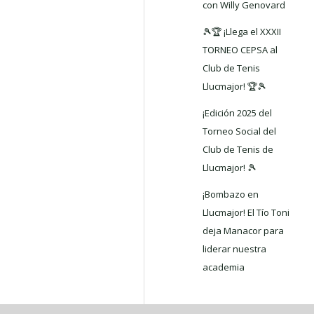
con Willy Genovard
🎾🏆 ¡Llega el XXXII
TORNEO CEPSA al
Club de Tenis
Llucmajor! 🏆🎾
¡Edición 2025 del
Torneo Social del
Club de Tenis de
Llucmajor! 🎾
¡Bombazo en
Llucmajor! El Tío Toni
deja Manacor para
liderar nuestra
academia