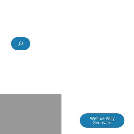
Buscar
Web de Willy
Genovard